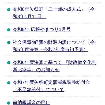
令和8年矢祭町「二十歳の成人式」（令
和8年1月11日）
令和8年 広報やまつり1月号
社会保障4経費の財源内訳について（令
和5年度決算・令和7年度当初予算）
令和6年度決算に基づく 『財政健全化判
断比率等』のお知らせ
令和7年度矢祭町定額減税調整給付金
（不足額給付）について
前納報奨金の廃止