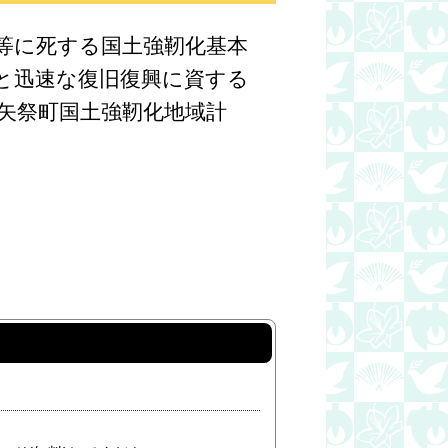
等に死する国土強靭化基本
と迅速な復旧復興に資する
矢祭町国土強靭化地域計