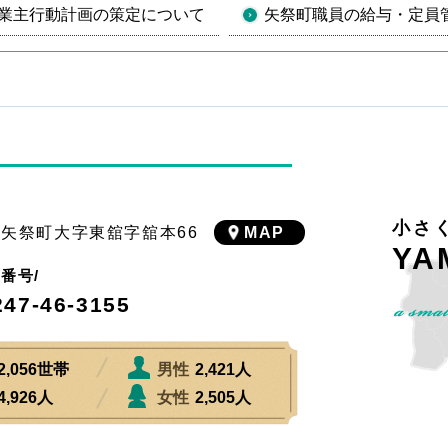
業主行動計画の策定について
矢祭町職員の給与・定員
小さ
川郡矢祭町大字東舘字舘本66
MAP
YA
X番号/
247-46-3155