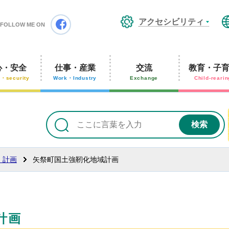
矢祭町ホームページ
アクセシビリティ
Facebook
FOLLOW ME ON
心・安全
仕事・産業
交流
教育・子
y・security
Work・Industry
Exchange
Child-rearin
・計画
矢祭町国土強靭化地域計画
計画