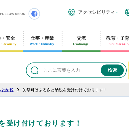
矢祭町ホームページ
アクセシビリティ
Facebook
FOLLOW ME ON
心・安全
仕事・産業
交流
教育・子
y・security
Work・Industry
Exchange
Child-rearin
さと納税
矢祭町はふるさと納税を受け付けております！
を受け付けております！