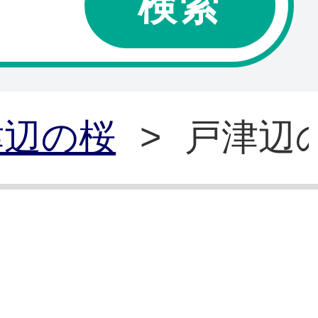
津辺の桜
>
戸津辺