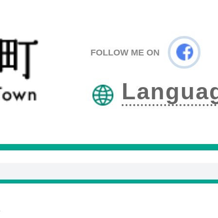
矢祭
F
FOLLOW ME ON
Langua