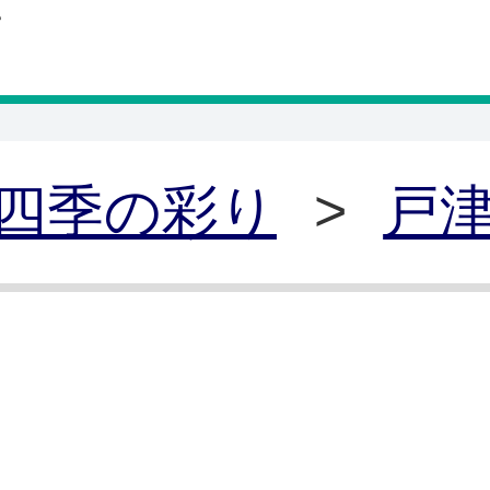
四季の彩り
>
戸