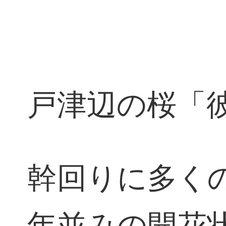
戸津辺の桜「彼
幹回りに多く
年並みの開花